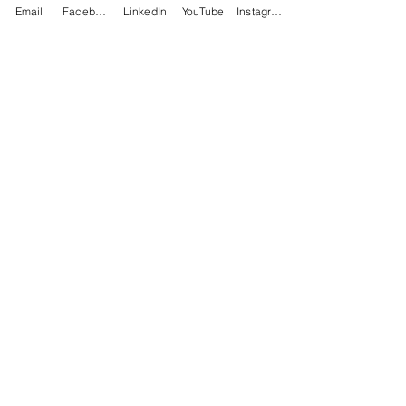
Email
Facebook
LinkedIn
YouTube
Instagram
Möchten Sie über neue Blogs
auf dem Laufenden bleiben?
Geben sie ihre E-Mail Adresse
ein
Abonniere jetzt
© 2019 von Ma Reist Verder,
Niederlande. Stolz erstellt mit
Wix.com