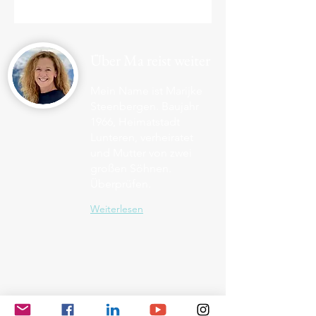
Über Ma reist weiter
Mein Name ist Marijke
Steenbergen. Baujahr
1966, Heimatstadt
Lunteren, verheiratet
und Mutter von zwei
großen Söhnen.
Überprüfen.
Weiterlesen