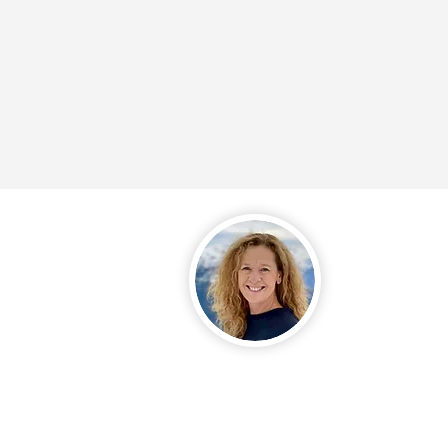
Über M
Mein Name ist M
Heimatstadt Lun
zwei großen Söh