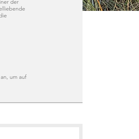
iner der
elliebende
die
 an, um auf