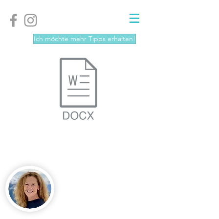
Ich möchte mehr Tipps erhalten!
Über Ma reist weiter
Mein Name ist Marijke
Steenbergen. Baujahr