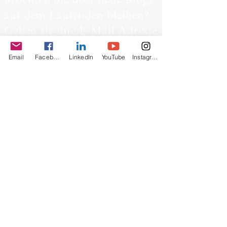
auf dem Laufenden bleiben?
Geben sie ihre E-Mail Adresse
ein
Email
Facebook
LinkedIn
YouTube
Instagram
Abonniere jetzt
© 2019 von Ma Reist Verder,
Niederlande. Stolz erstellt mit
Wix.com