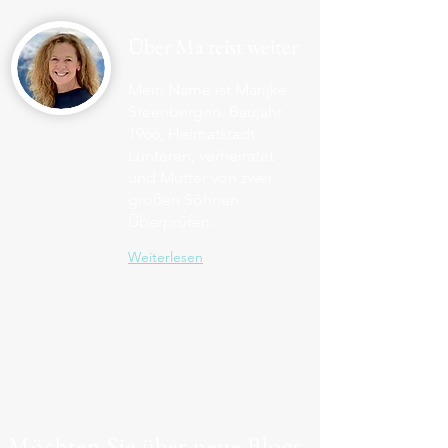
Über Ma reist weiter
Mein Name ist Marijke
Steenbergen. Baujahr
1966, Heimatstadt
Lunteren, verheiratet
und Mutter von zwei
großen Söhnen.
Überprüfen.
Weiterlesen
Möchten Sie über neue Blogs