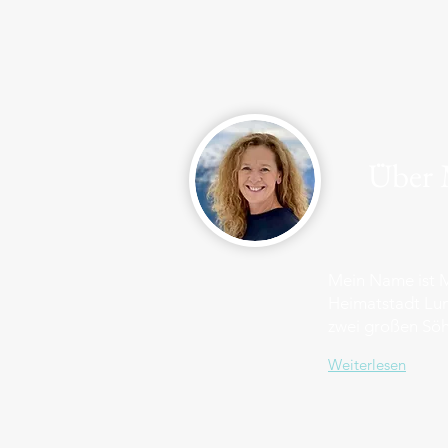
Über M
Mein Name ist M
Heimatstadt Lun
zwei großen Söh
Weiterlesen