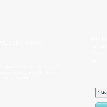
Möchte
a reist weiter
auf de
Geben 
ein
arijke Steenbergen. Baujahr 1966,
teren, verheiratet und Mutter von
nen. Überprüfen.