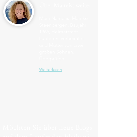
Über Ma reist weiter
Mein Name ist Marijke
Steenbergen. Baujahr
1966, Heimatstadt
Lunteren, verheiratet
und Mutter von zwei
großen Söhnen.
Überprüfen.
Weiterlesen
Möchten Sie über neue Blogs
auf dem Laufenden bleiben?