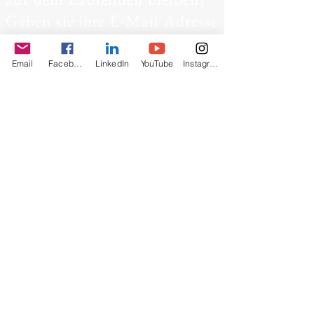
Geben sie ihre E-Mail Adresse
ein
Email
Facebook
LinkedIn
YouTube
Instagram
Abonniere jetzt
© 2019 von Ma Reist Verder,
Niederlande. Stolz erstellt mit
Wix.com